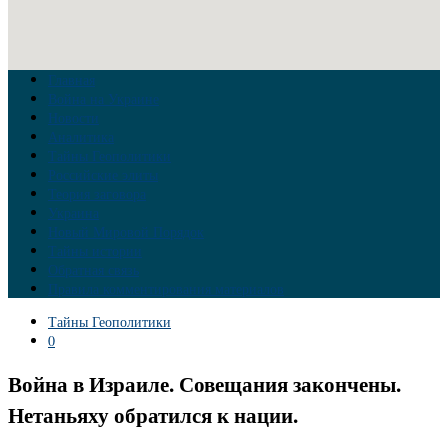
Главная
Война на Украине
Новости
Аналитика
Тайны Геополитики
Российские элиты
Теория заговора
Украина
Новый Мировой Порядок
Тайны истории
Обратная связь
Правила комментирования материалов
Тайны Геополитики
0
Война в Израиле. Совещания закончены.
Нетаньяху обратился к нации.