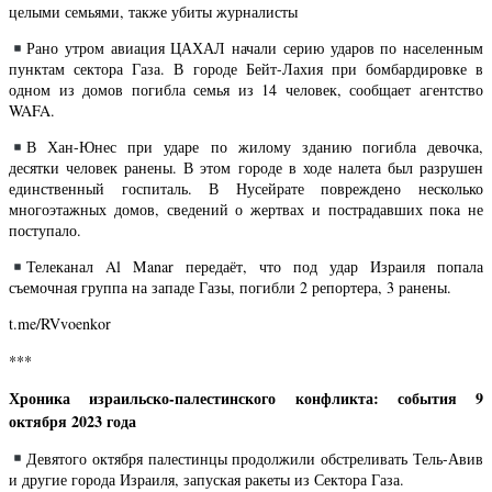
целыми семьями, также убиты журналисты
Рано утром авиация ЦАХАЛ начали серию ударов по населенным
пунктам сектора Газа. В городе Бейт-Лахия при бомбардировке в
одном из домов погибла семья из 14 человек, сообщает агентство
WAFA.
В Хан-Юнес при ударе по жилому зданию погибла девочка,
десятки человек ранены. В этом городе в ходе налета был разрушен
единственный госпиталь. В Нусейрате повреждено несколько
многоэтажных домов, сведений о жертвах и пострадавших пока не
поступало.
Телеканал Al Manar передаёт, что под удар Израиля попала
съемочная группа на западе Газы, погибли 2 репортера, 3 ранены.
t.me/RVvoenkor
***
Хроника израильско-палестинского конфликта: события 9
октября 2023 года
Девятого октября палестинцы продолжили обстреливать Тель-Авив
и другие города Израиля, запуская ракеты из Сектора Газа.