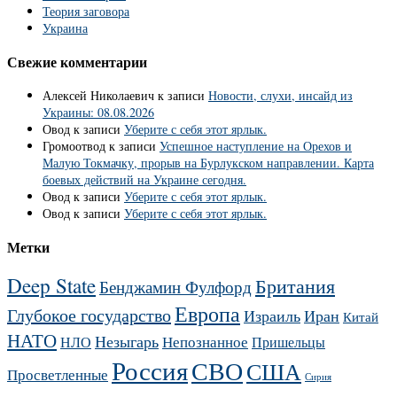
Теория заговора
Украина
Свежие комментарии
Алексей Николаевич
к записи
Новости, слухи, инсайд из
Украины: 08.08.2026
Овод
к записи
Уберите с себя этот ярлык.
Громоотвод
к записи
Успешное наступление на Орехов и
Малую Токмачку, прорыв на Бурлукском направлении. Карта
боевых действий на Украине сегодня.
Овод
к записи
Уберите с себя этот ярлык.
Овод
к записи
Уберите с себя этот ярлык.
Метки
Deep State
Британия
Бенджамин Фулфорд
Европа
Глубокое государство
Израиль
Иран
Китай
НАТО
Незыгарь
Непознанное
НЛО
Пришельцы
Россия
СВО
США
Просветленные
Сирия