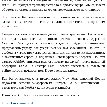
казнью израильских гражданских заложников, которые находятся с
нами. Нам придется транслировать это в прямом эфире. Мы сожалеем
об этом, но ответственность за это мы перекладываем на сионистов.
»Бригады Кассама» заявляют, что казнят первого израильского
заложника «в течение нескольких часов в соответствии с правилом
возмездия».
Спираль насилия и эскалации делает следующий виток. После того,
как израильские военные приняли решение наносить удары по
Сектору Газа даже в случаях, когда это будет потенциально
представлять угрозу для удерживаемых там заложников, то есть не
сработала угроза прикрываться живым щитом уже не из палестинцев,
а захваченных евреев, в ход пошел новый уровень зверства. Но, тем
самым, ХАМАС лишается важного козыря на случай начала наземной
операции ЦАХАЛ в Секторе Газа. Предела зверствам в тотальной
войне, которая началась, нет. И это очень заразно…
Как Канал визионера и предупреждал 7 октября: Ближний Восток
подожгли сегодня бикфордовым шнуром. А он исторически —
взрыватель для бомбы уже мировых масштабов.
И никакие США тут уже ничего остановить не смогут.
https://t.me/vizioner_rf