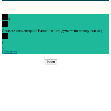
0
Оставьте комментарий! Напишите, что думаете по поводу статьи.
x
(
)
x
|
Ответить
Insert