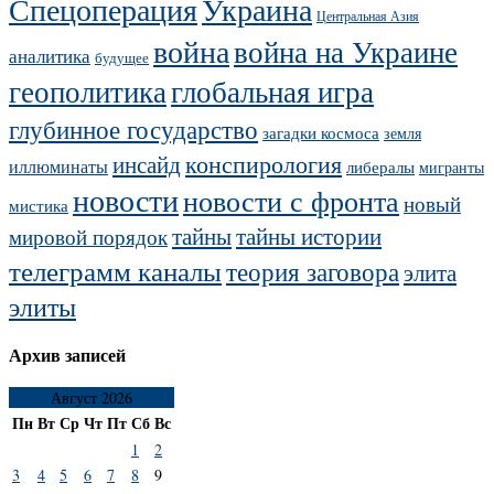
Украина
Спецоперация
Центральная Азия
война
война на Украине
аналитика
будущее
геополитика
глобальная игра
глубинное государство
загадки космоса
земля
конспирология
инсайд
иллюминаты
либералы
мигранты
новости
новости с фронта
новый
мистика
тайны
тайны истории
мировой порядок
телеграмм каналы
теория заговора
элита
элиты
Архив записей
Август 2026
Пн
Вт
Ср
Чт
Пт
Сб
Вс
1
2
3
4
5
6
7
8
9