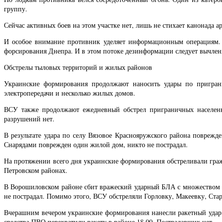
группу.
Сейчас активных боев на этом участке нет, лишь не стихает канонада 
И особое внимание противник уделяет информационным операциям. В
форсирования Днепра. И в этом потоке дезинформации следует вычленя
Обстрелы тыловых территорий и жилых районов
Украинские формирования продолжают наносить удары по пригра
электропередачи и несколько жилых домов.
ВСУ также продолжают ежедневный обстрел приграничных населенн
разрушений нет.
В результате удара по селу Вязовое Краснояружского района поврежд
Снарядами поврежден один жилой дом, никто не пострадал.
На протяжении всего дня украинские формирования обстреливали гра
Петровском районах.
В Ворошиловском районе сбит вражеский ударный БЛА с множеством п
не пострадал. Помимо этого, ВСУ обстреляли Горловку, Макеевку, Ст
Вчерашним вечером украинские формирования нанесли ракетный удар п
средства ПВО перехватили ракету в районе 18.00. Пострадавших нет.