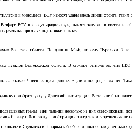
артиллерии и минометов. ВСУ наносят удары вдоль линии фронта, таким 
 эфире ВСУ проводят «радиоигру», пытаясь запутать и ввести в забл
ть реальные признаки подготовки к атаке.
ничью Брянской области. По данным Mash, по селу Чуровичи было 
ых пунктов Белгородской области. В столице региона расчеты ПВО п
ено сельскохозяйственное предприятие, жертв и пострадавших нет. Та
жданскую инфраструктуру Донецкой агломерации. В столице были нане
одвешенных гранат. При падении несколько из них сдетонировали, пов
аромихайловку и Ясиноватую, информации о жертвах и разрушениях не п
о школе в Стульнево в Запорожской области, полностью уничтожив здан