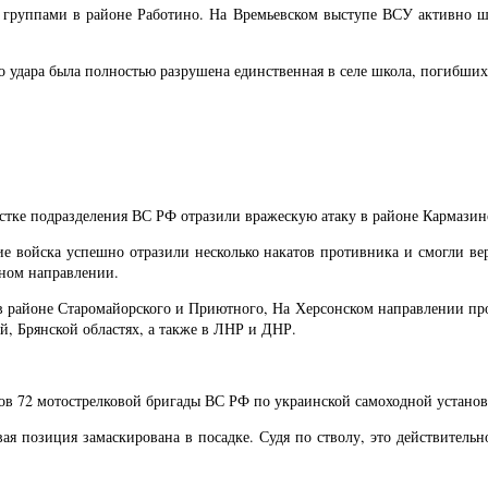
 группами в районе Работино. На Времьевском выступе ВСУ активно 
го удара была полностью разрушена единственная в селе школа, погибших
астке подразделения ВС РФ отразили вражескую атаку в районе Кармазин
е войска успешно отразили несколько накатов противника и смогли ве
ном направлении.
 районе Старомайорского и Приютного, На Херсонском направлении про
й, Брянской областях, а также в ЛНР и ДНР.
тов 72 мотострелковой бригады ВС РФ по украинской самоходной установ
евая позиция замаскирована в посадке. Судя по стволу, это действитель