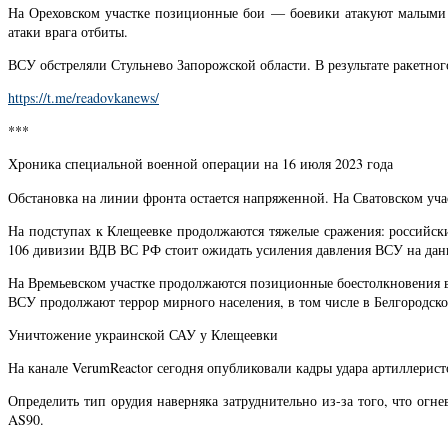
На Ореховском участке позиционные бои — боевики атакуют малыми
атаки врага отбиты.
ВСУ обстреляли Стульнево Запорожской области. В результате ракетно
https://t.me/readovkanews/
***
Хроника специальной военной операции на 16 июля 2023 года
Обстановка на линии фронта остается напряженной. На Сватовском уч
На подступах к Клещеевке продолжаются тяжелые сражения: российски
106 дивизии ВДВ ВС РФ стоит ожидать усиления давления ВСУ на дан
На Времьевском участке продолжаются позиционные боестолкновения в
ВСУ продолжают террор мирного населения, в том числе в Белгородско
Уничтожение украинской САУ у Клещеевки
На канале VerumReactor сегодня опубликовали кадры удара артиллерис
Определить тип орудия наверняка затруднительно из-за того, что огн
AS90.