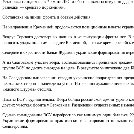
Установка находилась в 7 км от ЛБС и обеспечивала огневую поддержк
разведки — средство поражения».
Обстановка на линии фронта и боевые действия
На направлении Кременной продолжаются позиционные накаты украинс
Вокруг Торского достоверных данных о конфигурации фронта нет. В
наносить удары по лесам западнее Кременной, в то же время российск
Севернее в окрестности Балки Журавки украинские формирования пере
А на Сватовском участке вчера, воспользовавшись проливным дождём,
группе ВСУ по десять снарядов на цель. В результате уничтожено две 
На Соледарском направлении сегодня украинские подразделения пре
нескольких сторон в надежде на успех. Но военнослужащие нескольки
«мясного штурма» отошли.
Накаты ВСУ неудивительны. Вчера бойцы российской армии удачно конт
других участках фронта у Берховки и Раздоловки существенных измен
Однако командование ВСУ перебросило как минимум один батальон 22
Украинские формирования практически гарантированно попытаются 
Селиверстова.