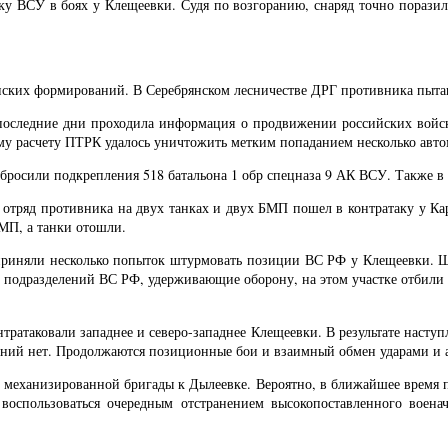
у ВСУ в боях у Клещеевки. Судя по возгоранию, снаряд точно поразил 
ких формирований. В Серебрянском лесничестве ДРГ противника пытают
 последние дни проходила информация о продвижении российских войс
ому расчету ПТРК удалось уничтожить метким попаданием несколько авт
бросили подкрепления 518 батальона 1 обр спецназа 9 АК ВСУ. Также в
 отряд противника на двух танках и двух БМП пошел в контратаку у К
БМП, а танки отошли.
дприняли несколько попыток штурмовать позиции ВС РФ у Клещеевки. Ш
х подразделений ВС РФ, удерживающие оборону, на этом участке отбили
ратаковали западнее и северо-западнее Клещеевки. В результате наступ
ений нет. Продолжаются позиционные бои и взаимный обмен ударами и 
 механизированной бригады к Дылеевке. Вероятно, в ближайшее время п
воспользоваться очередным отстранением высокопоставленного военач