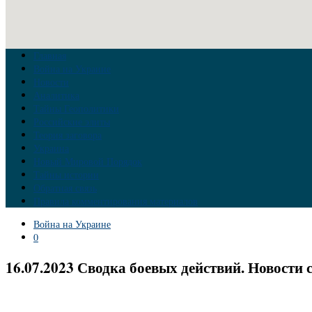
Главная
Война на Украине
Новости
Аналитика
Тайны Геополитики
Российские элиты
Теория заговора
Украина
Новый Мировой Порядок
Тайны истории
Обратная связь
Правила комментирования материалов
Война на Украине
0
16.07.2023 Сводка боевых действий. Новости 