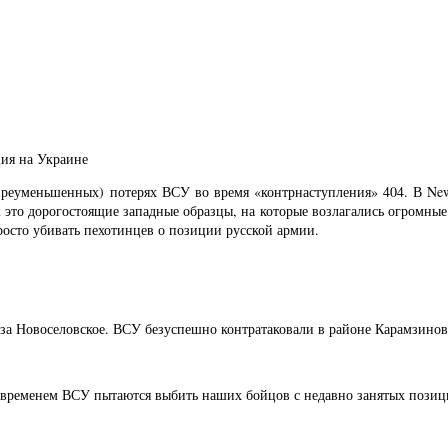
ция на Украине
и преуменьшенных) потерях ВСУ во время «контрнаступления» 404. В New
то дорогостоящие западные образцы, на которые возлагались огромные 
росто убивать пехотинцев о позиции русской армии.
за Новоселовское. ВСУ безуспешно контратаковали в районе Карамзинов
 временем ВСУ пытаются выбить наших бойцов с недавно занятых позиц