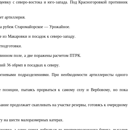
евку с северо-востока и юго-запада. Под Красногоровкой противник
ет артиллерия.
 на рубеж Старомайорское — Урожайное.
из Макаровки и посадок к северо-западу.
тподготовки.
инном поле, а две поражены расчетом ПТРК.
й 36 обрмп в посадках к северу.
огневыми подразделениями. При необходимости артиллеристы одного
е позиции, пытаясь прорваться к самому селу и Вербовому, но пока
ние продолжает скапливать на участке резервы, готовясь к очередному
у на шести малоразмерных катерах.
новке, а один сумел добраться до противоположного берега, высадив