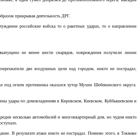
образом прикрывая деятельность ДРГ.
уждение российские войска то о ракетных ударах, то о направлении
выпущено не менее шести снарядов, повреждения получили линии
ерехватили две воздушных цели над городом, никто не пострадал,
кже под огнем противника оказался хутор Мухин Шебекинского округа.
сены удары по домовладениям в Кировском, Киевском, Куйбышевском и
редив несколько автомобилей и многоквартирный дом, но чудом никто
оступало.
ие. В результате атаки никто не пострадал. Помимо этого, в Токмаке