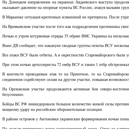
На Донецком направлении на окраинах Авдеевского выступа продолж
оказывает давление на опорные пункты ВС России, атакуя малыми гру
В Марьинке ситуация критичных изменений не претерпела. После утра
На Времьевском участке после того как подразделения противника см
Ночью и утром штурмовые отряды 35 обрмп ВМС Украины на нескольких
Воин ДВ сообщает, что накануне сводные группы пехоты ВСУ несколь
Все атаки ВСУ были отбиты. А в окрестностях Старомайорского были
При этом ночью артиллеристы 72 омбр ВСУ и танки 1 отбр обстрелива
В контексте проводимых атак то на Приютное, то на Старомайорск
соединения содействуют силам на другом участке, повышая возможнос
На Ореховском участке продолжаются активные бои северо-восточне
безуспешно.
Бойцы ВС РФ ликвидировали большое количество живой силы противника
мощному удару на российские оборонительные позиции.
В районе островов у Антоновки украинские формирования ночью попыт
По лодкам противника велся сосредоточенный огонь. Один из катеро