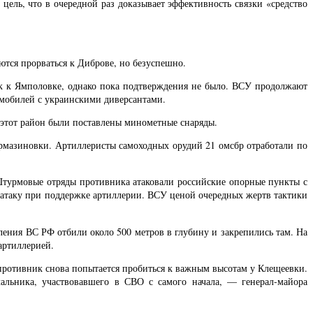
цель, что в очередной раз доказывает эффективность связки «средство
ся прорваться к Диброве, но безуспешно.
к к Ямполовке, однако пока подтверждения не было. ВСУ продолжают
омобилей с украинскими диверсантами.
 этот район были поставлены минометные снаряды.
армазиновки. Артиллеристы самоходных орудий 21 омсбр отработали по
турмовые отряды противника атаковали российские опорные пункты с
 атаку при поддержке артиллерии. ВСУ ценой очередных жертв тактики
ления ВС РФ отбили около 500 метров в глубину и закрепились там. На
артиллерией.
ротивник снова попытается пробиться к важным высотам у Клещеевки.
альника, участвовавшего в СВО с самого начала, — генерал-майора