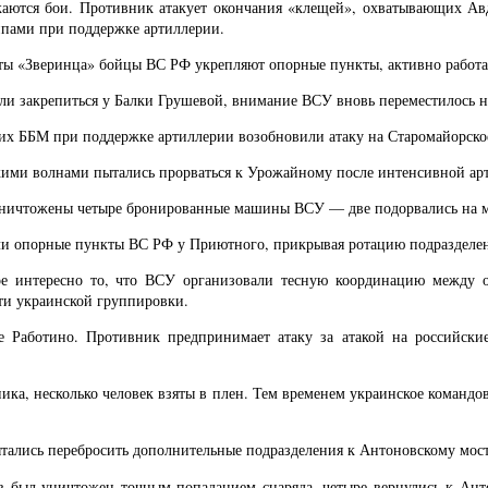
аются бои. Противник атакует окончания «клещей», охватывающих Авде
ппами при поддержке артиллерии.
ты «Зверинца» бойцы ВС РФ укрепляют опорные пункты, активно работа
огли закрепиться у Балки Грушевой, внимание ВСУ вновь переместилось
 ББМ при поддержке артиллерии возобновили атаку на Старомайорское 
кими волнами пытались прорваться к Урожайному после интенсивной ар
 уничтожены четыре бронированные машины ВСУ — две подорвались на м
ли опорные пункты ВС РФ у Приютного, прикрывая ротацию подразделени
ое интересно то, что ВСУ организовали тесную координацию между 
ти украинской группировки.
е Работино. Противник предпринимает атаку за атакой на российски
, несколько человек взяты в плен. Тем временем украинское командова
ались перебросить дополнительные подразделения к Антоновскому мост
в был уничтожен точным попаданием снаряда, четыре вернулись к Анто