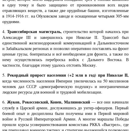
в одну точку и было защищено от проникновения всех видов
отравляющих веществ, а также две орудийные башни, изготовленные
в 1914-1916 гг. на Обуховском заводе и оснащенные четырьмя 305-мм
орудиями.
Транссибирская магистраль,
4.
строительство которой началось при
Александре III и завершилось при Николае II. Транссиб был
единственной железнодорожной коммуникацией в Дальневосточном
и Забайкальском регионах и позволял оперативно поставлять на фронт
ценные грузы, боеприпасы и всё необходимое для фронта, а также по
нему осуществлялась переброска войск с Дальнего Востока. В
частности, благодаря этому удалось отстоять Москву.
Рекордный прирост населения (+2 млн в год) при Николае II,
5.
когда численность населения Империи увеличилась на 50 миллионов
человек дал СССР «демографическую подушку» и неограниченные
людские ресурсы для военной и трудовой мобилизации.
Жуков, Рокоссовский, Конев, Малиновский
6.
— все они начинали
службу в Царской армии, дослужившись до унтер-офицеров. Первый
боевой опыт и дисциплина были получены ими в Первой мировой
войне в Русской Императорской Армии. А многие маршалы Победы
прошли курсы усовершенствования комсостава РККА «Выстрел», где
им преподавал военную тактику и стратегию выдающийся полководец