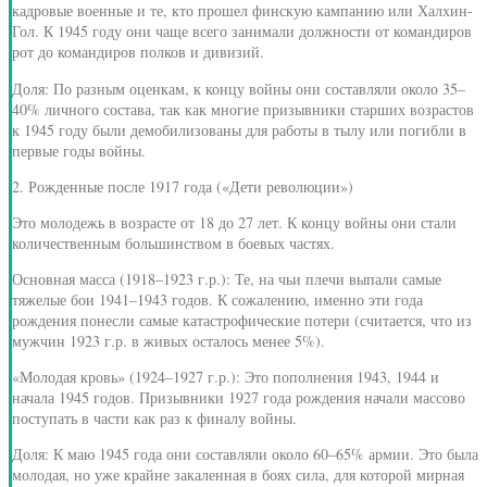
кадровые военные и те, кто прошел финскую кампанию или Халхин-
Гол. К 1945 году они чаще всего занимали должности от командиров
рот до командиров полков и дивизий.
Доля: По разным оценкам, к концу войны они составляли около 35–
40% личного состава, так как многие призывники старших возрастов
к 1945 году были демобилизованы для работы в тылу или погибли в
первые годы войны.
2. Рожденные после 1917 года («Дети революции»)
Это молодежь в возрасте от 18 до 27 лет. К концу войны они стали
количественным большинством в боевых частях.
Основная масса (1918–1923 г.р.): Те, на чьи плечи выпали самые
тяжелые бои 1941–1943 годов. К сожалению, именно эти года
рождения понесли самые катастрофические потери (считается, что из
мужчин 1923 г.р. в живых осталось менее 5%).
«Молодая кровь» (1924–1927 г.р.): Это пополнения 1943, 1944 и
начала 1945 годов. Призывники 1927 года рождения начали массово
поступать в части как раз к финалу войны.
Доля: К маю 1945 года они составляли около 60–65% армии. Это была
молодая, но уже крайне закаленная в боях сила, для которой мирная