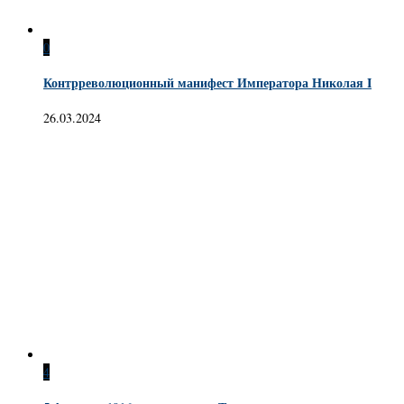
0
Контрреволюционный манифест Императора Николая I
26.03.2024
4