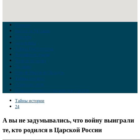
Главная
Война на Украине
Новости
Аналитика
Тайны Геополитики
Российские элиты
Теория заговора
Украина
Новый Мировой Порядок
Тайны истории
Обратная связь
Правила комментирования материалов
Тайны истории
24
А вы не задумывались, что войну выиграли
те, кто родился в Царской России