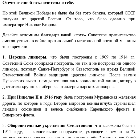
Отечественной исключительно себе.
Но этой Великой Победы не было бы без того багажа, который СССР
получил от царской России. От того, что было сделано при
императоре Николае Втором.
Давайте вспомним благодаря какой «сохе» Советское правительство
смогло устоять в войне против самой смертоносной военной машины
того времени:
Царские линкоры,
1.
что были построены с 1909 по 1914 гг.
Советский Союз собирался построить, но так и не построил ни одного
линкора, поэтому Санкт-Петербург и Севастополь во время Великой
Отечественной Войны защищали царские линкоры. После взятия
Пулковских высот, немцы остановились ровно по той линии, которую
достигала крупнокалиберная артиллерия царских линкоров.
При Николае II в 1916 году
2.
была построена Мурманская железная
дорога, по которой в годы Второй мировой войны вглубь страны шёл
лендлиз союзников и велось снабжение Карельского фронта и
Северного флота.
Оборонительные укрепления Севастополя
3.
, что заложены были в
1911 году, — колоссальное сооружение, уходящее в землю на 27
метров, которое могло выдержать попадание трёх 2-тонных авиабомб