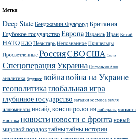
Метки
Deep State
Британия
Бенджамин Фулфорд
Европа
Глубокое государство
Израиль
Иран
Китай
НАТО
Незыгарь
Непознанное
НЛО
Пришельцы
Россия
СВО
США
Просветленные
Сирия
Украина
Спецоперация
Центральная Азия
война
война на Украине
аналитика
будущее
геополитика
глобальная игра
глубинное государство
загадки космоса
земля
конспирология
инсайд
иллюминаты
либералы
мигранты
новости
новости с фронта
новый
мистика
тайны
тайны истории
мировой порядок
телеграмм каналы
теория заговора