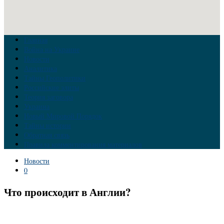
Главная
Война на Украине
Новости
Аналитика
Тайны Геополитики
Российские элиты
Теория заговора
Украина
Новый Мировой Порядок
Тайны истории
Обратная связь
Правила комментирования материалов
Новости
0
Что происходит в Англии?