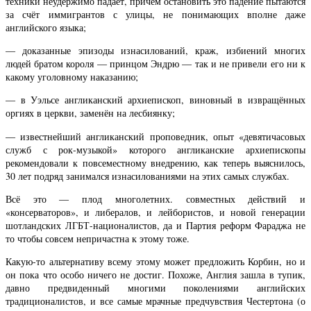
техники неудержимо падает, причём остановить это падение пытаются
за счёт иммигрантов с улицы, не понимающих вполне даже
английского языка;
— доказанные эпизоды изнасилований, краж, избиений многих
людей братом короля — принцом Эндрю — так и не привели его ни к
какому уголовному наказанию;
— в Уэльсе англиканский архиепископ, виновный в извращённых
оргиях в церкви, заменён на лесбиянку;
— известнейший англиканский проповедник, опыт «девятичасовых
служб с рок-музыкой» которого англиканские архиепископы
рекомендовали к повсеместному внедрению, как теперь выяснилось,
30 лет подряд занимался изнасилованиями на этих самых службах.
Всё это — плод многолетних. совместных действий и
«консерваторов», и либералов, и лейбористов, и новой генерации
шотландских ЛГБТ-националистов, да и Партия реформ Фараджа не
то чтобы совсем непричастна к этому тоже.
Какую-то альтернативу всему этому может предложить Корбин, но и
он пока что особо ничего не достиг. Похоже, Англия зашла в тупик,
давно предвиденный многими поколениями английских
традиционалистов, и все самые мрачные предчувствия Честертона (о