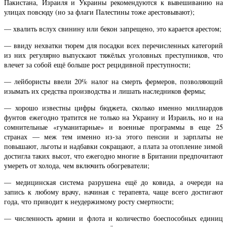
Пакистана, Израиля и Украины рекомендуются к вывешиванию на
улицах повсюду (но за флаги Палестины тоже арестовывают);
— хвалить вслух свинину или бекон запрещено, это карается арестом;
— ввиду нехватки тюрем для посадки всех перечисленных категорий
из них регулярно выпускают тяжёлых уголовных преступников, что
влечет за собой ещё больше рост рецидивной преступности;
— лейбористы ввели 20% налог на смерть фермеров, позволяющий
изымать их средства производства и лишать наследников фермы;
— хорошо известны цифры бюджета, сколько именно миллиардов
фунтов ежегодно тратится не только на Украину и Израиль, но и на
сомнительные «гуманитарные» и военные программы в еще 25
странах — меж тем именно из-за этого пенсии и зарплаты не
повышают, льготы и надбавки сокращают, а плата за отопление зимой
достигла таких высот, что ежегодно многие в Британии предпочитают
умереть от холода, чем включить обогреватели;
— медицинская система разрушена ещё до ковида, а очереди на
запись к любому врачу, начиная с терапевта, чаще всего достигают
года, что приводит к неудержимому росту смертности;
— численность армии и флота и количество боеспособных единиц