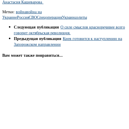
Анастасия Кашеварова
Метки:
война
война на
Украине
Россия
СВО
Спецоперация
Украина
элиты
Следующая публикация
О силе смыслов красноречивее всего
говорит октябрьская революция.
Предыдущая публикация
Киев готовится к наступлению на
Запорожском направлении
Вам может также понравиться...