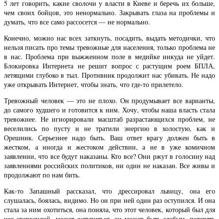
5 лет говорить, какие сволочи у власти в Киеве и беречь их больше,
чем своих бойцов, это ненормально. Закрывать глаза на проблемы и
думать, что все само рассосется — не нормально.
Конечно, можно нас всех заткнуть, посадить, выдать методички, что
нельзя писать про темы тревожные для населения, только проблема не
в нас. Проблема при выжженном поле в медийке никуда не уйдет.
Блокировка Интернета не решит вопрос с растущим роем БПЛА,
летящими глубоко в тыл. Противник продолжит нас убивать. Не надо
уже открывать Интернет, чтобы знать, что где-то прилетело.
Тревожный человек — это не плохо. Он продумывает все варианты,
до самого худшего и готовится к ним. Хочу, чтобы наша власть стала
тревожнее. Не игнорировали масштаб разрастающихся проблем, не
веселились по пусту и не тратили энергию в холостую, как и
Орешник. Серьезнее надо быть. Ваш ответ врагу должен быть в
жестком, а иногда и жестоком действии, а не в уже комичном
заявлении, что все будут наказаны. Кто все? Они ржут в голосину над
заявлениями российских политиков, ни один не наказан. Все живы и
продолжают по нам бить.
Как-то Запашный рассказал, что дрессировал львицу, она его
слушалась, боялась, видимо. Но он при ней один раз оступился. И она
стала за ним охотиться, она поняла, что этот человек, который был для
нее сверхсилой, может оступиться, он может быть слабым, потерять