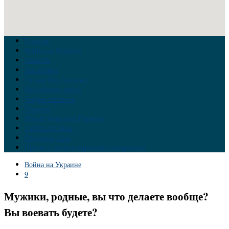
Главная
Война на Украине
Новости
Аналитика
Тайны Геополитики
Российские элиты
Теория заговора
Украина
Новый Мировой Порядок
Тайны истории
Обратная связь
Правила комментирования материалов
Война на Украине
9
Мужики, родные, вы что делаете вообще?
Вы воевать будете?