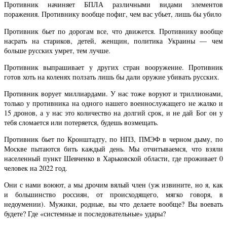
Противник начиняет БПЛА различными видами элементов
поражения. Противнику вообще пофиг, чем вас убьет, лишь бы убило
Противник бьет по дорогам все, что движется. Противнику вообще
насрать на стариков, детей, женщин, политика Украины — чем
больше русских умрет, тем лучше.
Противник выпрашивает у других стран вооружение. Противник
готов хоть на коленях ползать лишь бы дали оружие убивать русских.
Противник ворует миллиардами. У нас тоже воруют и триллионами,
только у противника на одного нашего военнослужащего не жалко и
15 дронов, а у нас это количество на долгий срок, и не дай Бог он у
тебя сломается или потеряется, будешь возмещать.
Противник бьет по Кронштадту, по НПЗ, ПМЭФ в черном дыму, по
Москве пытаются бить каждый день. Мы отчитываемся, что взяли
населенный пункт Шевченко в Харьковской области, где проживает 0
человек на 2022 год.
Они с нами воюют, а мы дрочим вялый член (уж извините, но я, как
и большинство россиян, от происходящего, мягко говоря, в
недоумении). Мужики, родные, вы что делаете вообще? Вы воевать
будете? Где «системные и последовательные» удары?