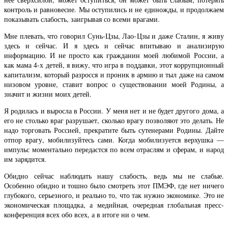
контроль и равновесие. Мы оступились и не единожды, и продолжаем
показывать слабость, заигрывая со всеми врагами.
Мне плевать, что говорил Сунь-Цзы, Лао-Цзы и даже Сталин, я живу
здесь и сейчас. И я здесь и сейчас впитываю и анализирую
информацию. И не просто как гражданин моей любимой России, а
как мама 4-х детей, я вижу, что игра в поддавки, этот коррупционный
капитализм, который разросся и проник в армию и тыл даже на самом
низовом уровне, ставит вопрос о существовании моей Родины, а
значит и жизни моих детей.
Я родилась и выросла в России. У меня нет и не будет другого дома, а
его не столько враг разрушает, сколько врагу позволяют это делать. Не
надо торговать Россией, прекратите быть сутенерами Родины. Дайте
отпор врагу, мобилизуйтесь сами. Когда мобилизуется верхушка —
импульс моментально передастся по всем отраслям и сферам, и народ
им зарядится.
Обидно сейчас наблюдать нашу слабость, ведь мы не слабые.
Особенно обидно и тошно было смотреть этот ПМЭФ, где нет ничего
глубокого, серьезного, и реально то, что так нужно экономике. Это не
экономическая площадка, а медийная, очередная глобальная пресс-
конференция всех обо всех, а в итоге ни о чем.