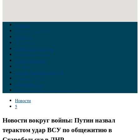
Главная
Война на Украине
Новости
Аналитика
Тайны Геополитики
Российские элиты
Теория заговора
Украина
Новый Мировой Порядок
Тайны истории
Обратная связь
Правила комментирования материалов
Новости
5
Новости вокруг войны: Путин назвал
терактом удар ВСУ по общежитию в
Старобельске в ЛНР