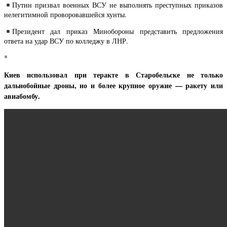
Путин призвал военных ВСУ не выполнять преступных приказов
нелегитимной проворовавшейся хунты.
Президент дал приказ Минобороны представить предложения
ответа на удар ВСУ по колледжу в ЛНР.
*
Киев использовал при теракте в Старобельске не только
дальнобойные дроны, но и более крупное оружие — ракету или
авиабомбу.