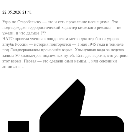
22.05.2026 21:41
Удар по Старобельску — это и есть проявление неонацизма. Это
подтверждает террористический характер киевского режима — не
ужели. и что дальше ???
НАТО провела учения в лондонском метро для отработки ударов
вглубь России — история повторяется —
1 мая 1945 года в тоннеле
под Ландверканалом произошёл взрыв. Хлынувшая вода за неделю
залила 80 километров подземных путей. Есть две версии, кто устроил
этот взрыв. Первая — это сделали сами немцы… или союзники
англичане…