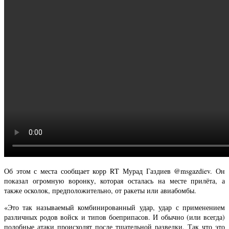
Об этом с места сообщает корр RT Мурад Газдиев @msgazdiev. Он
показал огромную воронку, которая осталась на месте прилёта, а
также осколок, предположительно, от ракеты или авиабомбы.
«Это так называемый комбинированный удар, удар с применением
различных родов войск и типов боеприпасов. И обычно (или всегда)
подобные атаки происходят после тщательной разведки. Так что это