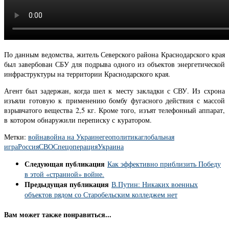
По данным ведомства, житель Северского района Краснодарского края
был завербован СБУ для подрыва одного из объектов энергетической
инфраструктуры на территории Краснодарского края.
Агент был задержан, когда шел к месту закладки с СВУ. Из схрона
изъяли готовую к применению бомбу фугасного действия с массой
взрывчатого вещества 2,5 кг. Кроме того, изъят телефонный аппарат,
в котором обнаружили переписку с куратором.
Метки:
война
война на Украине
геополитика
глобальная
игра
Россия
СВО
Спецоперация
Украина
Следующая публикация
Как эффективно приблизить Победу
в этой «странной» войне.
Предыдущая публикация
В.Путин: Никаких военных
объектов рядом со Старобельским колледжем нет
Вам может также понравиться...