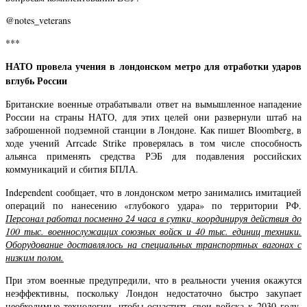
@notes_veterans
***
НАТО провела учения в лондонском метро для отработки ударов
вглубь России
Британские военные отрабатывали ответ на вымышленное нападение
России на страны НАТО, для этих целей они развернули штаб на
заброшенной подземной станции в Лондоне. Как пишет Bloomberg, в
ходе учений Arrcade Strike проверялась в том числе способность
альянса применять средства РЭБ для подавления российских
коммуникаций и сбития БПЛА.
Independent сообщает, что в лондонском метро занимались имитацией
операций по нанесению «глубокого удара» по территории РФ.
Персонал работал посменно 24 часа в сутки, координируя действия до
100 тыс. военнослужащих союзных войск и 40 тыс. единиц техники.
Оборудование доставлялось на специальных транспортных вагонах с
низким полом.
При этом военные предупредили, что в реальности учения окажутся
неэффективны, поскольку Лондон недостаточно быстро закупает
необходимые технологии, чтобы оснастить свои войска к 2030 году.