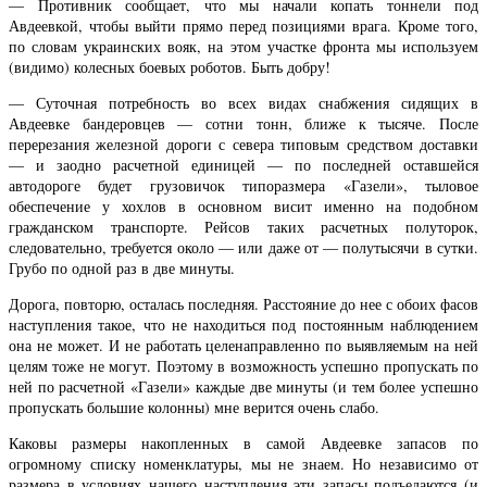
— Противник сообщает, что мы начали копать тоннели под
Авдеевкой, чтобы выйти прямо перед позициями врага. Кроме того,
по словам украинских вояк, на этом участке фронта мы используем
(видимо) колесных боевых роботов. Быть добру!
— Суточная потребность во всех видах снабжения сидящих в
Авдеевке бандеровцев — сотни тонн, ближе к тысяче. После
перерезания железной дороги с севера типовым средством доставки
— и заодно расчетной единицей — по последней оставшейся
автодороге будет грузовичок типоразмера «Газели», тыловое
обеспечение у хохлов в основном висит именно на подобном
гражданском транспорте. Рейсов таких расчетных полуторок,
следовательно, требуется около — или даже от — полутысячи в сутки.
Грубо по одной раз в две минуты.
Дорога, повторю, осталась последняя. Расстояние до нее с обоих фасов
наступления такое, что не находиться под постоянным наблюдением
она не может. И не работать целенаправленно по выявляемым на ней
целям тоже не могут. Поэтому в возможность успешно пропускать по
ней по расчетной «Газели» каждые две минуты (и тем более успешно
пропускать большие колонны) мне верится очень слабо.
Каковы размеры накопленных в самой Авдеевке запасов по
огромному списку номенклатуры, мы не знаем. Но независимо от
размера в условиях нашего наступления эти запасы подъедаются (и