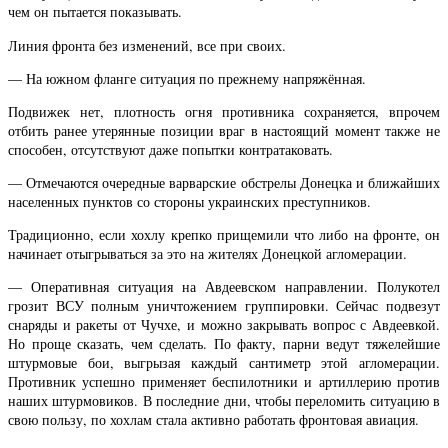
чем он пытается показывать.
Линия фронта без изменений, все при своих.
— На южном фланге ситуация по прежнему напряжённая.
Подвижек нет, плотность огня противника сохраняется, впрочем
отбить ранее утерянные позиции враг в настоящий момент также не
способен, отсутствуют даже попытки контратаковать.
— Отмечаются очередные варварские обстрелы Донецка и ближайших
населенных пунктов со стороны украинских преступников.
Традиционно, если хохлу крепко прищемили что либо на фронте, он
начинает отыгрываться за это на жителях Донецкой агломерации.
— Оперативная ситуация на Авдеевском направлении. Полукотел
грозит ВСУ полным уничтожением группировки. Сейчас подвезут
снаряды и ракеты от Чучхе, и можно закрывать вопрос с Авдеевкой.
Но проще сказать, чем сделать. По факту, парни ведут тяжелейшие
штурмовые бои, выгрызая каждый сантиметр этой агломерации.
Противник успешно применяет беспилотники и артиллерию против
наших штурмовиков. В последние дни, чтобы переломить ситуацию в
свою пользу, по хохлам стала активно работать фронтовая авиация.