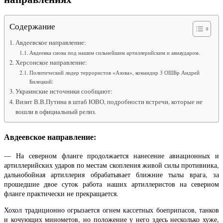
Содержание
Авдеевское направление:
Авдеевка снова под нашим сильнейшим артиллерийским и авиаударом.
Херсонское направление:
Политический лидер террористов «Азова», командир 3 ОШБр Андрей
Билецкий:
Украинские источники сообщают:
Визит В.В.Путина в штаб ЮВО, подробности встречи, которые не
вошли в официальный релиз.
Авдеевское направление:
— На северном фланге продолжается нанесение авиационных и
артиллерийских ударов по местам скопления живой силы противника,
дальнобойная артиллерия обрабатывает ближние тылы врага, за
прошедшие двое суток работа наших артиллеристов на северном
фланге практически не прекращается.
Хохол традиционно огрызается огнем кассетных боеприпасов, танков
и кочующих минометов, но положение у него здесь несколько хуже,