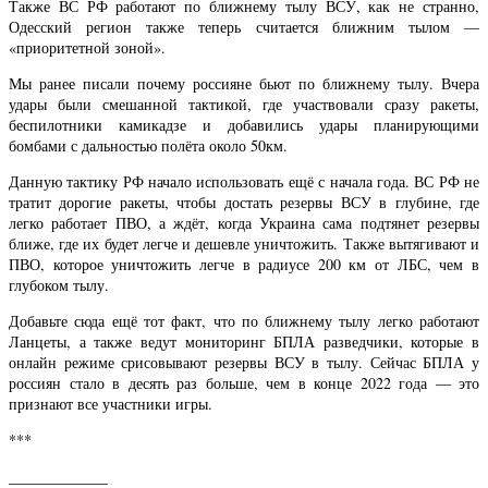
Также ВС РФ работают по ближнему тылу ВСУ, как не странно,
Одесский регион также теперь считается ближним тылом —
«приоритетной зоной».
Мы ранее писали почему россияне бьют по ближнему тылу. Вчера
удары были смешанной тактикой, где участвовали сразу ракеты,
беспилотники камикадзе и добавились удары планирующими
бомбами с дальностью полёта около 50км.
Данную тактику РФ начало использовать ещё с начала года. ВС РФ не
тратит дорогие ракеты, чтобы достать резервы ВСУ в глубине, где
легко работает ПВО, а ждёт, когда Украина сама подтянет резервы
ближе, где их будет легче и дешевле уничтожить. Также вытягивают и
ПВО, которое уничтожить легче в радиусе 200 км от ЛБС, чем в
глубоком тылу.
Добавьте сюда ещё тот факт, что по ближнему тылу легко работают
Ланцеты, а также ведут мониторинг БПЛА разведчики, которые в
онлайн режиме срисовывают резервы ВСУ в тылу. Сейчас БПЛА у
россиян стало в десять раз больше, чем в конце 2022 года — это
признают все участники игры.
***
_____________