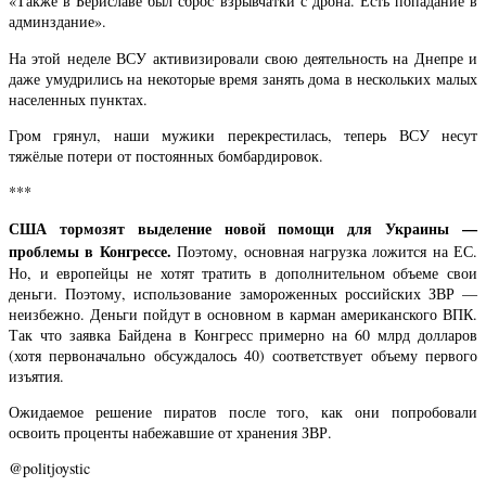
«Также в Бериславе был сброс взрывчатки с дрона. Есть попадание в
админздание».
На этой неделе ВСУ активизировали свою деятельность на Днепре и
даже умудрились на некоторые время занять дома в нескольких малых
населенных пунктах.
Гром грянул, наши мужики перекрестилась, теперь ВСУ несут
тяжёлые потери от постоянных бомбардировок.
***
США тормозят выделение новой помощи для Украины —
проблемы в Конгрессе.
Поэтому, основная нагрузка ложится на ЕС.
Но, и европейцы не хотят тратить в дополнительном объеме свои
деньги. Поэтому, использование замороженных российских ЗВР —
неизбежно. Деньги пойдут в основном в карман американского ВПК.
Так что заявка Байдена в Конгресс примерно на 60 млрд долларов
(хотя первоначально обсуждалось 40) соответствует объему первого
изъятия.
Ожидаемое решение пиратов после того, как они попробовали
освоить проценты набежавшие от хранения ЗВР.
@
politjoystic