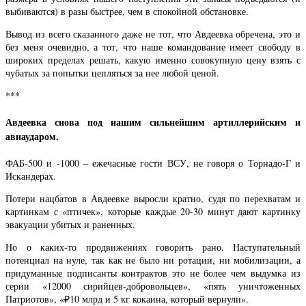
выбиваются) в разы быстрее, чем в спокойной обстановке.
Вывод из всего сказанного даже не тот, что Авдеевка обречена, это и
без меня очевидно, а тот, что наше командование имеет свободу в
широких пределах решать, какую именно совокупную цену взять с
чубатых за попытки цепляться за нее любой ценой.
***
Авдеевка снова под нашим сильнейшим артиллерийским и
авиаударом.
ФАБ-500 и -1000 – ежечасные гости ВСУ, не говоря о Торнадо-Г и
Искандерах.
Потери нацбатов в Авдеевке выросли кратно, судя по перехватам и
картинкам с «птичек», которые каждые 20-30 минут дают картинку
эвакуации убитых и раненных.
Но о каких-то продвижениях говорить рано. Наступательный
потенциал на нуле, так как не было ни ротации, ни мобилизации, а
придуманные подписанты контрактов это не более чем выдумка из
серии «12000 сирийцев-добровольцев», «пять уничтоженных
Патриотов», «₽10 млрд и 5 кг кокаина, который вернули».