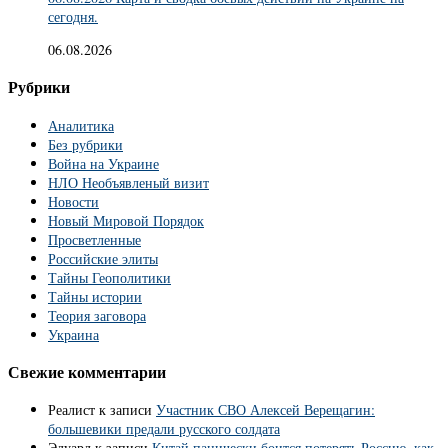
сегодня.
06.08.2026
Рубрики
Аналитика
Без рубрики
Война на Украине
НЛО Необъявленый визит
Новости
Новый Мировой Порядок
Просветленные
Российские элиты
Тайны Геополитики
Тайны истории
Теория заговора
Украина
Свежие комментарии
Реалист
к записи
Участник СВО Алексей Верещагин:
большевики предали русского солдата
Эдуард
к записи
Китай панически боится потерять Россию, как