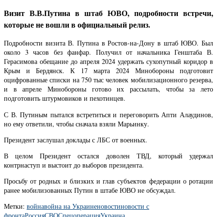
Визит В.В.Путина в штаб ЮВО, подробности встречи,
которые не вошли в официальный релиз.
Подробности визита В. Путина в Ростов-на-Дону в штаб ЮВО. Был
около 3 часов без фанфар. Получил от начальника Генштаба В.
Герасимова обещание до апреля 2024 удержать сухопутный коридор в
Крым и Бердянск. К 17 марта 2024 Минобороны подготовит
оцифрованные списки на 750 тыс человек мобилизационного резерва,
и в апреле Минобороны готово их рассылать, чтобы за лето
подготовить штурмовиков и пехотинцев.
С В. Путиным пытался встретиться и переговорить Апти Алаудинов,
но ему ответили, чтобы сначала взяли Марьинку.
Президент заслушал доклады с ЛБС от военных.
В целом Президент остался доволен ТВД, который удержал
контрнаступ и выстоит до выборов президента.
Просьбу от родных и близких и глав субъектов федерации о ротации
ранее мобилизованных Путин в штабе ЮВО не обсуждал.
Метки:
война
война на Украине
новости
новости с
фронта
Россия
СВО
Спецоперация
Украина