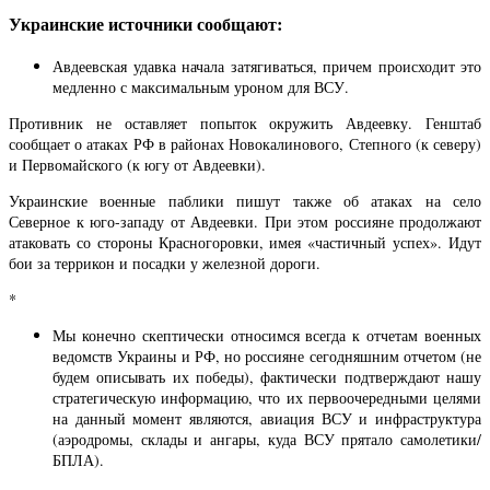
Украинские источники сообщают:
Авдеевская удавка начала затягиваться, причем происходит это
медленно с максимальным уроном для ВСУ.
Противник не оставляет попыток окружить Авдеевку. Генштаб
сообщает о атаках РФ в районах Новокалинового, Степного (к северу)
и Первомайского (к югу от Авдеевки).
Украинские военные паблики пишут также об атаках на село
Северное к юго-западу от Авдеевки. При этом россияне продолжают
атаковать со стороны Красногоровки, имея «частичный успех». Идут
бои за террикон и посадки у железной дороги.
*
Мы конечно скептически относимся всегда к отчетам военных
ведомств Украины и РФ, но россияне сегодняшним отчетом (не
будем описывать их победы), фактически подтверждают нашу
стратегическую информацию, что их первоочередными целями
на данный момент являются, авиация ВСУ и инфраструктура
(аэродромы, склады и ангары, куда ВСУ прятало самолетики/
БПЛА).