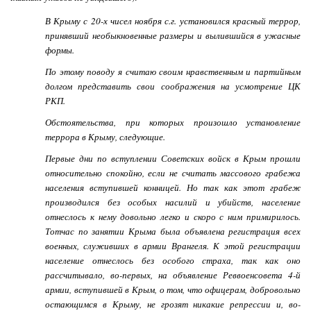
В Крыму с 20-х чисел ноября с.г. установился красный террор,
принявший необыкновенные размеры и вылившийся в ужасные
формы.
По этому поводу я считаю своим нравственным и партийным
долгом представить свои соображения на усмотрение ЦК
РКП.
Обстоятельства, при которых произошло установление
террора в Крыму, следующие.
Первые дни по вступлении Советских войск в Крым прошли
относительно спокойно, если не считать массового грабежа
населения вступившей конницей. Но так как этот грабеж
производился без особых насилий и убийств, население
отнеслось к нему довольно легко и скоро с ним примирилось.
Тотчас по занятии Крыма была объявлена регистрация всех
военных, служивших в армии Врангеля. К этой регистрации
население отнеслось без особого страха, так как оно
рассчитывало, во-первых, на объявление Реввоенсовета 4-й
армии, вступившей в Крым, о том, что офицерам, добровольно
остающимся в Крыму, не грозят никакие репрессии и, во-