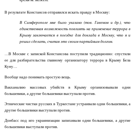
В результате Констансов отправился искать правду в Москву:
В Симферополе мне было указано (тов. Гавеном и др.), что
единственная возможность повлиять на применение террора в
Крыму заключается в поездке для доклада в Москву, что я и
решил сделать, считая это своим партийным долгом.
…В Москве с запиской Констансова поступили традиционно: спустили
ее для разбирательства главному организатору террора в Крыму Бела
Куну…
Вообще надо понимать простую вещь.
Вакханалию массовых убийств в Крыму организовывали одни
большевики, а другие большевики выступали против.
Этнические чистки русских в Туркестане устраивали одни большевики, а
другие большевики выступали против.
Донбасс под иго украинизации запихивали одни большевики, а другие
большевики выступали против.