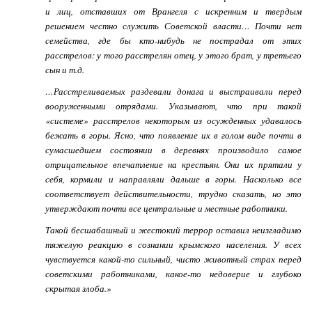
и лиц, отставших от Врангеля с искренним и твердым
решением честно служить Советской вла­сти… Почти нет
семейства, где бы кто-нибудь не по­страдал от этих
расстрелов: у того расстрелян отец, у этого брат, у третьего
сын и т.д.
…Расстреливаемых раздевали донага и выстраивали перед
вооруженными отрядами. Указывают, что при такой
«системе» рас­стрелов некоторым из осужденных удавалось
бежать в горы. Ясно, что по­явление их в голом виде почти в
сумасшедшем состоянии в деревнях про­изводило самое
отрицательное впечатление на крестьян. Они их прятали у
себя, кормили и направляли дальше в горы. Насколько все
соответствует действительности, трудно сказать, но это
утверждают почти все централь­ные и местные работники.
Такой бесшабашный и жестокий террор оставил неизгладимо
тяжелую реакцию в сознании крымского населения. У всех
чувствуется какой-то сильный, чисто животный страх перед
советскими работниками, какое-то недоверие и глубоко
скрытая злоба.»