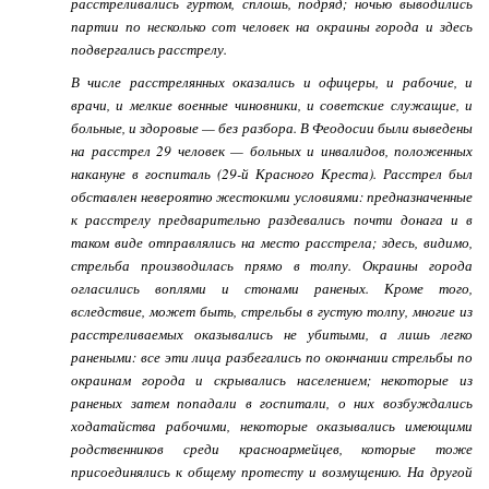
расстреливались гуртом, сплошь, подряд; ночью выводились
партии по несколько сот человек на окраины города и здесь
подвергались расстрелу.
В числе расстрелянных оказались и офицеры, и рабочие, и
врачи, и мелкие военные чиновники, и советские служащие, и
больные, и здоровые — без разбора. В Феодосии были выведены
на расстрел 29 человек — больных и инвалидов, положенных
накануне в госпиталь (29-й Красного Креста). Расстрел был
обставлен невероятно жестокими условиями: предназначенные
к расстрелу предварительно раздевались почти донага и в
таком виде отправлялись на место расстрела; здесь, видимо,
стрельба производилась прямо в толпу. Окраины города
огласились воплями и стонами раненых. Кроме того,
вследствие, может быть, стрельбы в густую толпу, многие из
расстреливаемых оказывались не убитыми, а лишь легко
ранеными: все эти лица разбегались по окончании стрельбы по
окраинам города и скрывались населением; некоторые из
раненых затем попадали в госпитали, о них возбуждались
ходатайства рабочими, некоторые оказывались имеющими
родственников среди красноармейцев, которые тоже
присоединялись к общему протесту и возмущению. На другой