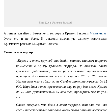
Бела Кун и Розалия Залкинд
А теперь давайте о Землячке и терроре в Крыму. Закроем
Мельгунова
,
будто его и не было. И откроем докладную записку завотделом
Крымского ревкома
М.Султан-Галиева
.
Сначала про террор:
«Первой и очень крупной ошибкой… явилось слишком широкое
применение в Крыму красного террора. По отзывам самих
крым­ских работников, число расстрелянных врангелевских
офицеров достигает во всем Крыму от 20 до 25 тысяч.
Указывают, что в одном лишь Симферо­поле расстреляно до 12
000. Народная молва превозносит эту цифру для всего Крыма
до 70 000. Действительно ли это так, проверить мне не уда­
лось.
Самое скверное, что было в этом терроре, так это то, что
среди расстре­лянных попадало очень много рабочих элементов