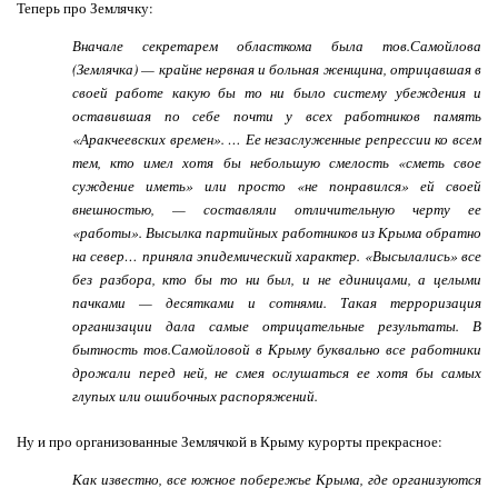
Теперь про Землячку:
Вначале секретарем областкома была тов.Самойлова
(Землячка) — край­не нервная и больная женщина, отрицавшая в
своей работе какую бы то ни было систему убеждения и
оставившая по себе почти у всех работников па­мять
«Аракчеевских времен». … Ее незаслуженные ре­прессии ко всем
тем, кто имел хотя бы небольшую смелость «сметь свое
суждение иметь» или просто «не понравился» ей своей
внешностью, — со­ставляли отличительную черту ее
«работы». Высылка партийных работни­ков из Крыма обратно
на север… приняла эпидемический характер. «Высылались» все
без разбора, кто бы то ни был, и не единицами, а целыми
пачками — десятками и сотня­ми. Такая терроризация
организации дала самые отрицательные результа­ты. В
бытность тов.Самойловой в Крыму буквально все работники
дрожали перед ней, не смея ослушаться ее хотя бы самых
глупых или ошибочных распоряжений.
Ну и про организованные Землячкой в Крыму курорты прекрасное:
Как известно, все южное побережье Крыма, где организуются