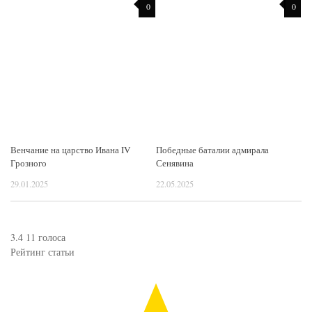
0
0
Венчание на царство Ивана IV
Победные баталии адмирала
Грозного
Сенявина
29.01.2025
22.05.2025
3.4
11
голоса
Рейтинг статьи