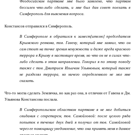
Феодосийском парткоме мне было заявлено, что партком
бессилен что-либо сделать, и мне был дан совет поехать в
Симферополь для выяснения вопроса.
Констансов отправился в Симферополь.
В Симферополе я обратился к замест[ителю] председателя
Крымского ревкома, тов. Гавену, который мне заявил, что он
сам стоит на точке зрения ненужности и даже вреда красного
террора в Крыму в настоящее время, но что он не в силах что-
либо сделать в этом направлении. Говорил я по этому поводу
также с тов. Дмитрием Ильичом Ульяновым, который также
не разделял террора, но ничего определенного не мог мне
сказать.
Что-то могла сделать Землячка, но как раз она, в отличии от Гавена и Дм.
Ульянова Констансова послала.
В Симферопольском областном парткоме я не мог добиться
свидания с секретарем, тов. Самойловой: после целого ряда
попыток в течение двух дней я получил от тов. Самойловой
через ее помощницу уведомление, что она принять меня в данное
время не может.