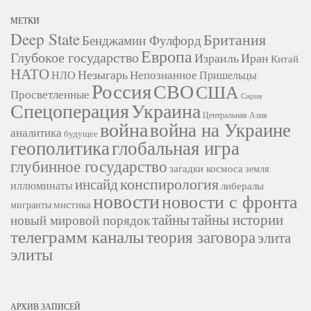
МЕТКИ
Deep State
Британия
Бенджамин Фулфорд
Европа
Глубокое государство
Израиль
Иран
Китай
НАТО
Незыгарь
Непознанное
НЛО
Пришельцы
Россия
СВО
США
Просветленные
Сирия
Украина
Спецоперация
Центральная Азия
война
война на Украине
аналитика
будущее
геополитика
глобальная игра
глубинное государство
загадки космоса
земля
конспирология
инсайд
иллюминаты
либералы
новости
новости с фронта
мистика
мигранты
тайны
тайны истории
новый мировой порядок
телеграмм каналы
теория заговора
элита
элиты
АРХИВ ЗАПИСЕЙ