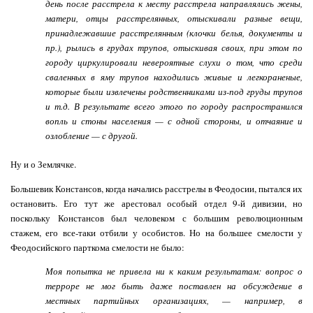
день после расстрела к месту расстрела направлялись жены,
матери, отцы расстрелянных, отыскивали разные вещи,
принадлежавшие расстрелянным (клочки белья, документы и
пр.), рылись в грудах трупов, отыскивая своих, при этом по
городу циркулировали невероятные слухи о том, что среди
сваленных в яму трупов находились живые и легкораненые,
которые были извлечены родственниками из-под груды трупов
и т.д. В результате всего этого по городу распространился
вопль и стоны населения — с одной стороны, и отчаяние и
озлобление — с другой.
Ну и о Землячке.
Большевик Констансов, когда начались расстрелы в Феодосии, пытался их
остановить. Его тут же арестовал особый отдел 9-й дивизии, но
поскольку Констансов был человеком с большим революционным
стажем, его все-таки отбили у особистов. Но на большее смелости у
Феодосийского парткома смелости не было:
Моя попытка не привела ни к каким результатам: вопрос о
терроре не мог быть даже поставлен на обсуждение в
местных партийных организациях, — например, в