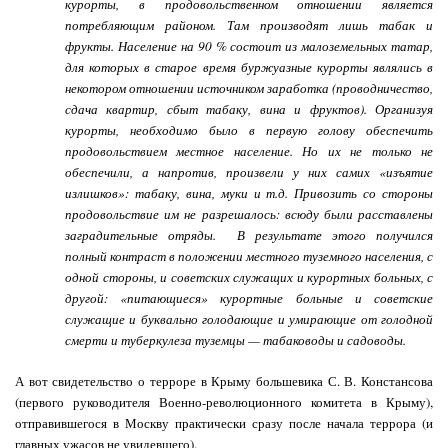
курорты, в продовольственном отношении явля­ется
потребляющим районом. Там производят лишь табак и
фрукты. Насе­ление на 90 % состоит из малоземельных татар,
для которых в старое время буржуазные курорты являлись в
некотором отношении источником за­работка (проводничество,
сдача квартир, сбыт табаку, вина и фруктов). Ор­ганизуя
курорты, необходимо было в первую голову обеспечить
продоволь­ствием местное население. Но их не только не
обеспечили, а напротив, про­извели у них самих «изъятие
излишков»: табаку, вина, муки и т.д. Приво­зить со стороны
продовольствие им не разрешалось: всюду были расставле­ны
заградительные отряды. В результате этого получился
полный кон­траст в положении местного туземного населения, с
одной стороны, и со­ветских служащих и курортных больных, с
другой: «питающиеся» курорт­ные больные и советские
служащие и буквально голодающие и умирающие от голодной
смерти и туберкулеза туземцы — табаководы и садоводы.
А вот свидетельство о терроре в Крыму большевика С. В. Констансова
(первого руководителя Военно-революционного комитета в Крыму),
отправившегося в Москву практически сразу после начала террора (и
главных ужасов не увидевшего).