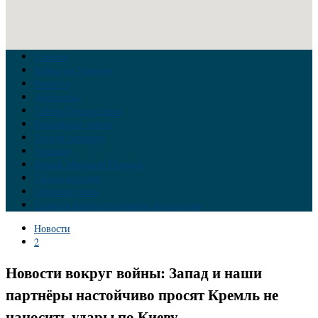
Главная
Война на Украине
Новости
Аналитика
Тайны Геополитики
Российские элиты
Теория заговора
Украина
Новый Мировой Порядок
Тайны истории
Обратная связь
Правила комментирования материалов
Новости
2
Новости вокруг войны: Запад и наши
партнёры настойчиво просят Кремль не
наносить удары по Киеву…