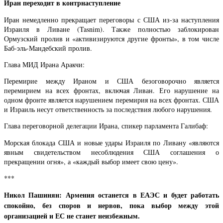
Иран переходит в контрнаступление
Иран немедленно прекращает переговоры с США из-за наступления
Израиля в Ливане (Tasnim). Также полностью заблокирован
Ормузский пролив и «активизируются другие фронты», в том числе
Баб-эль-Мандебский пролив.
Глава МИД Ирана Аракчи:
Перемирие между Ираном и США безоговорочно является
перемирием на всех фронтах, включая Ливан. Его нарушение на
одном фронте является нарушением перемирия на всех фронтах. США
и Израиль несут ответственность за последствия любого нарушения.
Глава переговорной делегации Ирана, спикер парламента Галибаф:
Морская блокада США и новые удары Израиля по Ливану «являются
явным свидетельством несоблюдения США соглашения о
прекращении огня», а «каждый выбор имеет свою цену».
***
Никол Пашинян: Армения останется в ЕАЭС и будет работать
спокойно, без споров и нервов, пока выбор между этой
организацией и ЕС не станет неизбежным.