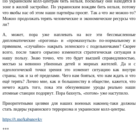
По украинским колл-центрам бить нельзя, поскольку они находятся в
зоне в жилой застройке. По украинским вождям бить нельзя, потому
что якобы нас об этом наши партнёры просят. Так а что же можно-то?
Можно продолжать терять человеческие и экономические ресурсы что
ли?
А, может, пора уже наплевать на все эти бессмысленные
дипломатические «прогоны» и «промахнуться» по-нормальному и
прямиком, «случайно» накрыть зеленского с подельничками? Скорее
всего, после такого серьезно изменится стратегическая ситуация в
нашу пользу. Знаю точно, что это будет высшей справедливостью,
местью за невинно убиенных детей и мирных жителей. Да и с
идеологической точки зрения это изменит ситуацию как внутри
страны, так и за её пределами. Чего нам бояться, что нам ждать и что
ещё терять? Лично мне, как и большинству в обществе, кажется, что
нечего ждать того, пока эти обезумевшие уроды реально наши
атомные станции подорвут. Пора бахнуть, «потом» уже наступило.
Приоритетными целями для наших военных наконец-таки должны
стать лидеры украинского терроризма и украинские колл-центры.
https://t.me/kabanovkv
***