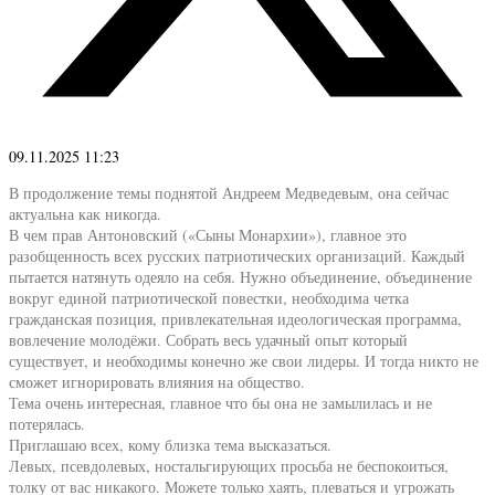
09.11.2025 11:23
В продолжение темы поднятой Андреем Медведевым, она сейчас
актуальна как никогда.
В чем прав Антоновский («Сыны Монархии»), главное это
разобщенность всех русских патриотических организаций. Каждый
пытается натянуть одеяло на себя. Нужно объединение, объединение
вокруг единой патриотической повестки, необходима четка
гражданская позиция, привлекательная идеологическая программа,
вовлечение молодёжи. Собрать весь удачный опыт который
существует, и необходимы конечно же свои лидеры. И тогда никто не
сможет игнорировать влияния на общество.
Тема очень интересная, главное что бы она не замылилась и не
потерялась.
Приглашаю всех, кому близка тема высказаться.
Левых, псевдолевых, ностальгирующих просьба не беспокоиться,
толку от вас никакого. Можете только хаять, плеваться и угрожать