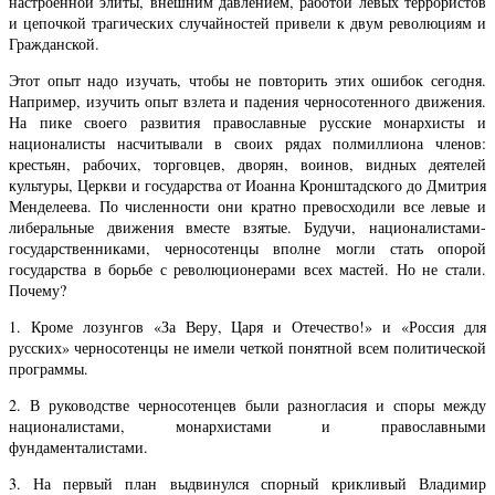
настроенной элиты, внешним давлением, работой левых террористов
и цепочкой трагических случайностей привели к двум революциям и
Гражданской.
Этот опыт надо изучать, чтобы не повторить этих ошибок сегодня.
Например, изучить опыт взлета и падения черносотенного движения.
На пике своего развития православные русские монархисты и
националисты насчитывали в своих рядах полмиллиона членов:
крестьян, рабочих, торговцев, дворян, воинов, видных деятелей
культуры, Церкви и государства от Иоанна Кронштадского до Дмитрия
Менделеева. По численности они кратно превосходили все левые и
либеральные движения вместе взятые. Будучи, националистами-
государственниками, черносотенцы вполне могли стать опорой
государства в борьбе с революционерами всех мастей. Но не стали.
Почему?
1. Кроме лозунгов «За Веру, Царя и Отечество!» и «Россия для
русских» черносотенцы не имели четкой понятной всем политической
программы.
2. В руководстве черносотенцев были разногласия и споры между
националистами, монархистами и православными
фундаменталистами.
3. На первый план выдвинулся спорный крикливый Владимир