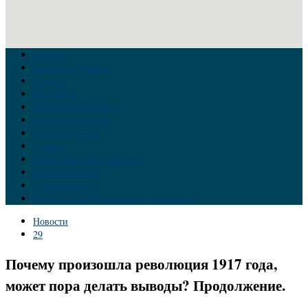
Главная
Война на Украине
Новости
Аналитика
Тайны Геополитики
Российские элиты
Теория заговора
Украина
Новый Мировой Порядок
Тайны истории
Обратная связь
Правила комментирования материалов
Новости
29
Почему произошла революция 1917 года,
может пора делать выводы? Продолжение.