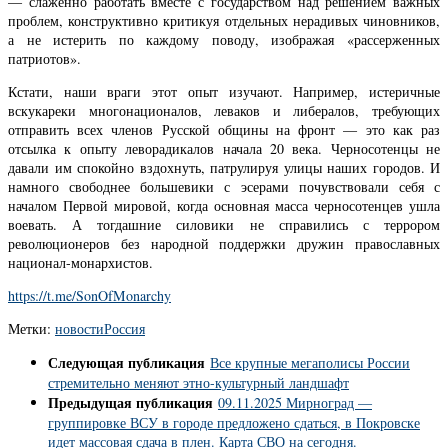
— слаженно работать вместе с государством над решением важных
проблем, конструктивно критикуя отдельных нерадивых чиновников,
а не истерить по каждому поводу, изображая «рассерженных
патриотов».
Кстати, наши враги этот опыт изучают. Например, истеричные
вскукареки многонационалов, леваков и либералов, требующих
отправить всех членов Русской общины на фронт — это как раз
отсылка к опыту леворадикалов начала 20 века. Черносотенцы не
давали им спокойно вздохнуть, патрулируя улицы наших городов. И
намного свободнее большевики с эсерами почувствовали себя с
началом Первой мировой, когда основная масса черносотенцев ушла
воевать. А тогдашние силовики не справились с террором
революционеров без народной поддержки дружин православных
национал-монархистов.
https://t.me/SonOfMonarchy
Метки:
новости
Россия
Следующая публикация
Все крупные мегаполисы России
стремительно меняют этно-культурный ландшафт
Предыдущая публикация
09.11.2025 Мирноград —
группировке ВСУ в городе предложено сдаться, в Покровске
идет массовая сдача в плен. Карта СВО на сегодня.