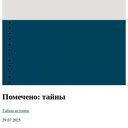
Главная
Война на Украине
Новости
Аналитика
Тайны Геополитики
Российские элиты
Теория заговора
Украина
Новый Мировой Порядок
Тайны истории
Обратная связь
Правила комментирования материалов
Помечено:
тайны
Тайны истории
29.07.2025