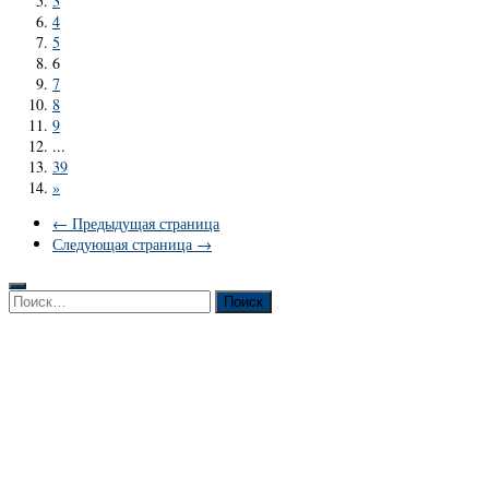
3
4
5
6
7
8
9
...
39
»
← Предыдущая страница
Следующая страница →
Найти: