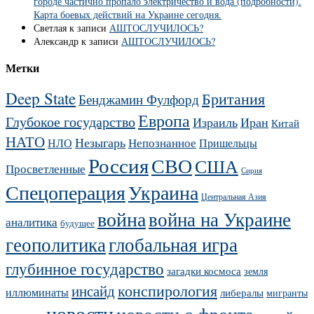
городе частично пропало электричество и вода (подробности).
Карта боевых действий на Украине сегодня.
Светлая
к записи
АШТОСЛУЧИЛОСЬ?
Александр
к записи
АШТОСЛУЧИЛОСЬ?
Метки
Deep State
Британия
Бенджамин Фулфорд
Европа
Глубокое государство
Израиль
Иран
Китай
НАТО
Незыгарь
Непознанное
НЛО
Пришельцы
Россия
СВО
США
Просветленные
Сирия
Украина
Спецоперация
Центральная Азия
война
война на Украине
аналитика
будущее
геополитика
глобальная игра
глубинное государство
загадки космоса
земля
конспирология
инсайд
иллюминаты
либералы
мигранты
новости