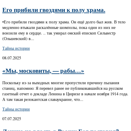
Его прибили гвоздями к полу храма.
•Его прибили гвоздями к полу храма. Он ещё долго был жив. В тело
медленно втыкали раскалённые шомполы, пока один из них не
вонзили ему в сердце. .. так умирал омский епископ Сильвестр
(Ольшевский) в...
Тайны истории
08.07.2025
«Мы, московиты, — рабы…»
Поскольку из-за выходных многие пропустили причину пылания
станиц, напомню: Я перевел ранее не публиковавшийся на русском
газетный отчет о докладе Ленина в Цюрихе в начале ноября 1914 года.
А там такая релокантская славаукраине, что...
Тайны истории
07.07.2025