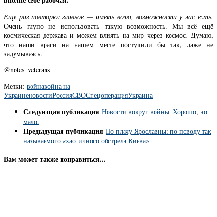
вполне себе рабочая.
Еще раз повторю: главное — иметь волю, возможности у нас есть.
Очень глупо не использовать такую возможность. Мы всё ещё
космическая держава и можем влиять на мир через космос. Думаю,
что наши враги на нашем месте поступили бы так, даже не
задумываясь.
@notes_veterans
Метки:
война
война на
Украине
новости
Россия
СВО
Спецоперация
Украина
Следующая публикация
Новости вокруг войны: Хорошо, но
мало.
Предыдущая публикация
По плачу Ярославны: по поводу так
называемого «хаотичного обстрела Киева»
Вам может также понравиться...