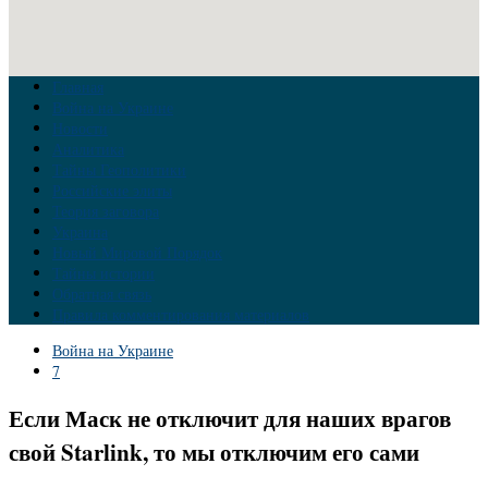
Главная
Война на Украине
Новости
Аналитика
Тайны Геополитики
Российские элиты
Теория заговора
Украина
Новый Мировой Порядок
Тайны истории
Обратная связь
Правила комментирования материалов
Война на Украине
7
Если Маск не отключит для наших врагов
свой Starlink, то мы отключим его сами