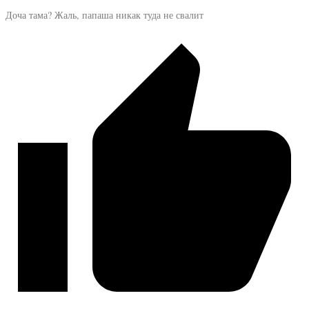
Доча тама? Жаль, папаша никак туда не свалит