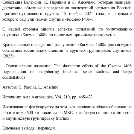
Себастьяна Валенсии. К. Пардини и Л. Ансельмо, которые написали
достаточно объемные исследования последствий испытания Россией
противоспутникового оружия 15 ноября 2021 года, в результате
которого был уничтожен спутник «Космос-1408».
С нашей стороны многие аспекты испытаний по уничтожению
спутника «Космос-1408» по понятным причинам засекречены.
Краткосрочные последствия разрушения «Космоса-1408» для соседних
обитаемых космических станций и крупных группировок спутников
(2023)
· Оригинальное название: The short-term effects of the Cosmos 1408
fragmentation on neighboring inhabited space stations and large
constellations
Авторы: C. Pardini, L. Anselmo
Источник: Acta Astronautica, Vol. 210, pp. 465-473
Исследование фокусируется на том, как эволюция облака обломков на
высоте ниже 600 км повлияла на МКС, китайскую станцию «Тяньгун»
и спутниковую группировку Starlink.
Ключевые выводы (перевод):