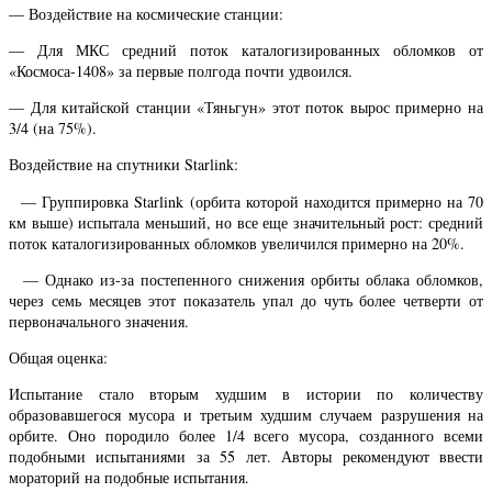
— Воздействие на космические станции:
— Для МКС средний поток каталогизированных обломков от
«Космоса-1408» за первые полгода почти удвоился.
— Для китайской станции «Тяньгун» этот поток вырос примерно на
3/4 (на 75%).
Воздействие на спутники Starlink:
— Группировка Starlink (орбита которой находится примерно на 70
км выше) испытала меньший, но все еще значительный рост: средний
поток каталогизированных обломков увеличился примерно на 20%.
— Однако из-за постепенного снижения орбиты облака обломков,
через семь месяцев этот показатель упал до чуть более четверти от
первоначального значения.
Общая оценка:
Испытание стало вторым худшим в истории по количеству
образовавшегося мусора и третьим худшим случаем разрушения на
орбите. Оно породило более 1/4 всего мусора, созданного всеми
подобными испытаниями за 55 лет. Авторы рекомендуют ввести
мораторий на подобные испытания.